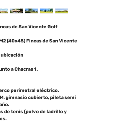
incas de San Vicente Golf
 M2 (40x45) Fincas de San Vicente
e ubicación
unto a Chacras 1.
erco perimetral eléctrico.
M, gimnasio cubierto, pileta semi
 año.
 de tenis (polvo de ladrillo y
cos.