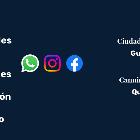
des
Ciudad
Gu
des
Canni
Qu
ión
o