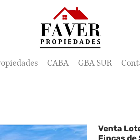
ropiedades
CABA
GBA SUR
Cont
Venta Lote
Fincas de 