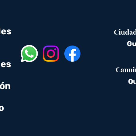
des
Ciudad
Gu
des
Canni
Qu
ión
o