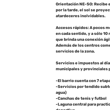
Orientación NE-SO: Recibe el
por la tarde, el sol se proye
atardeceres inolvidables.
Accesos rápidos: A pocos met
en cada sentido, y a sólo 10
que brinda una conexión ági
Además de los centros come
servicios de la zona.
Servicios e impuestos al dí
municipales y provinciales 
-El barrio cuenta con 7 etap
-Servicios por tendido subt
agua)
-Canchas de tenis y futbol
-Laguna central para practi