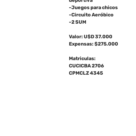
deportiva
-Juegos para chicos
-Circuito Aeróbico
-2 SUM
Valor: U$D 37.000
Expensas: $275.000
Matriculas:
CUCICBA 2706
CPMCLZ 4345