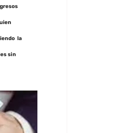
gresos 
uien 
endo  la 
es sin 