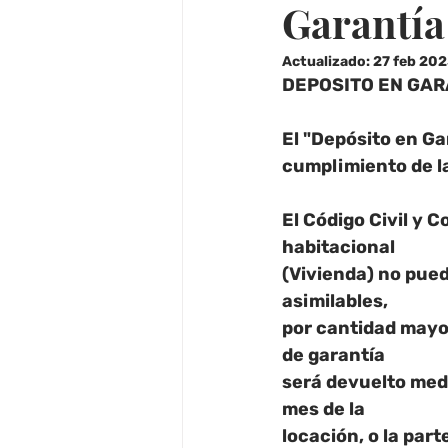
Garantía
Actualizado:
27 feb 20
DEPOSITO EN GAR
El "Depósito en Ga
cumplimiento de l
El Código Civil y C
habitacional
(Vivienda) no pued
asimilables,
por cantidad mayor
de garantía
será devuelto medi
mes de la
locación, o la par