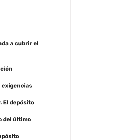
da a cubrir el
ación 
 exigencias 
 El depósito 
 del último 
epósito 