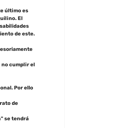
e último es 
ilino. El 
sabilidades 
iento de este.
cesoriamente 
 no cumplir el 
sonal
. Por ello 
rato de 
" se tendrá 