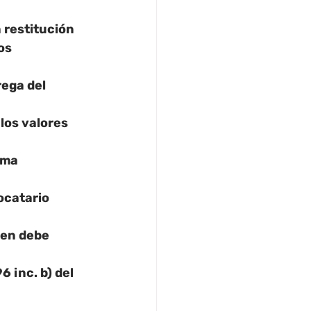
 restitución 
os 
ega del 
los valores 
uma 
ocatario 
ien debe 
 inc. b) del 