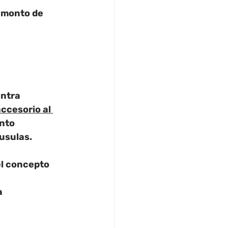
l monto de 
ntra 
ccesorio al 
nto 
usulas.
el concepto 
 
 