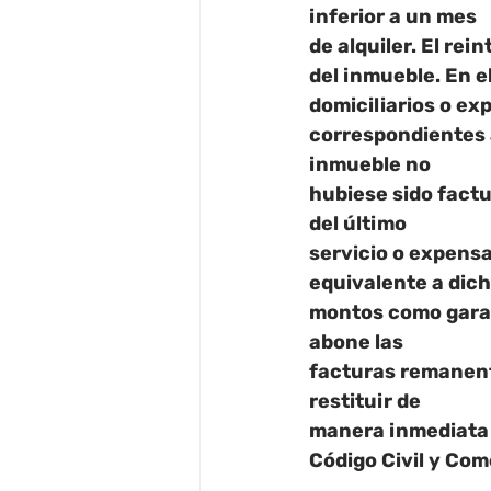
inferior a un mes
de alquiler. El re
del inmueble. En e
domiciliarios o ex
correspondientes a
inmueble no
hubiese sido factu
del último
servicio o expensa
equivalente a dic
montos como garant
abone las
facturas remanente
restituir de
manera inmediata l
Código Civil y Com